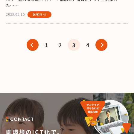
た……
2023.05.15
お知らせ
1
2
3
4
CONTACT
園環境のICT化で、